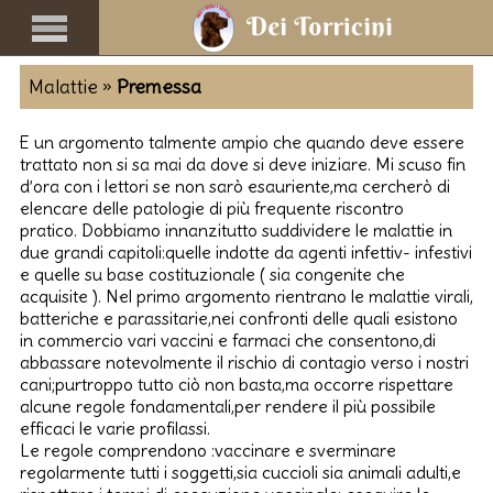
Malattie »
Premessa
E un argomento talmente ampio che quando deve essere
trattato non si sa mai da dove si deve iniziare. Mi scuso fin
d’ora con i lettori se non sarò esauriente,ma cercherò di
elencare delle patologie di più frequente riscontro
pratico. Dobbiamo innanzitutto suddividere le malattie in
due grandi capitoli:quelle indotte da agenti infettiv- infestivi
e quelle su base costituzionale ( sia congenite che
acquisite ). Nel primo argomento rientrano le malattie virali,
batteriche e parassitarie,nei confronti delle quali esistono
in commercio vari vaccini e farmaci che consentono,di
abbassare notevolmente il rischio di contagio verso i nostri
cani;purtroppo tutto ciò non basta,ma occorre rispettare
alcune regole fondamentali,per rendere il più possibile
efficaci le varie profilassi.
Le regole comprendono :vaccinare e sverminare
regolarmente tutti i soggetti,sia cuccioli sia animali adulti,e