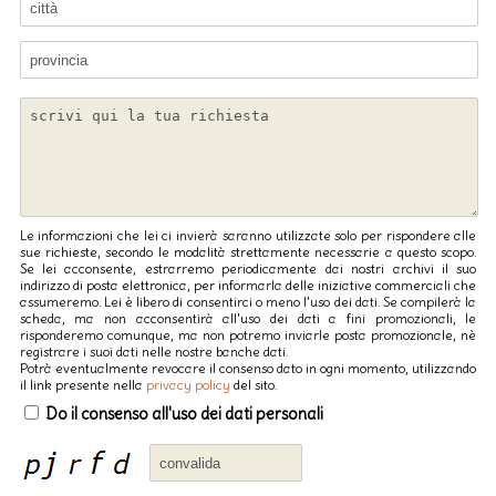
Le informazioni che lei ci invierà saranno utilizzate solo per rispondere alle
sue richieste, secondo le modalità strettamente necessarie a questo scopo.
Se lei acconsente, estrarremo periodicamente dai nostri archivi il suo
indirizzo di posta elettronica, per informarla delle iniziative commerciali che
assumeremo. Lei è libero di consentirci o meno l'uso dei dati. Se compilerà la
scheda, ma non acconsentirà all'uso dei dati a fini promozionali, le
risponderemo comunque, ma non potremo inviarle posta promozionale, nè
registrare i suoi dati nelle nostre banche dati.
Potrà eventualmente revocare il consenso dato in ogni momento, utilizzando
il link presente nella
privacy policy
del sito.
Do il consenso all'uso dei dati personali